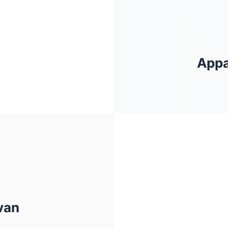
Appa
van