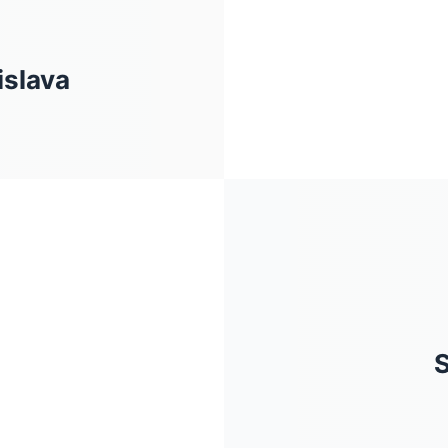
islava
S