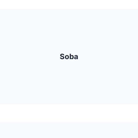
Bračni krevet
Krevet za jednu osobu
Soba
Ormar
Balkon