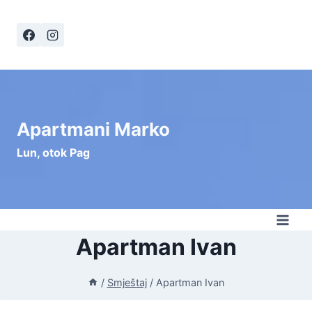
Skip
to
content
Apartmani Marko
Lun, otok Pag
Apartman Ivan
/
Smještaj
/
Apartman Ivan