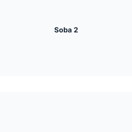
Bračni krevet
Krevet za jednu osobu
Soba 2
Ormar
Balkon