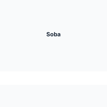
Bračni krevet
Soba
Ormar