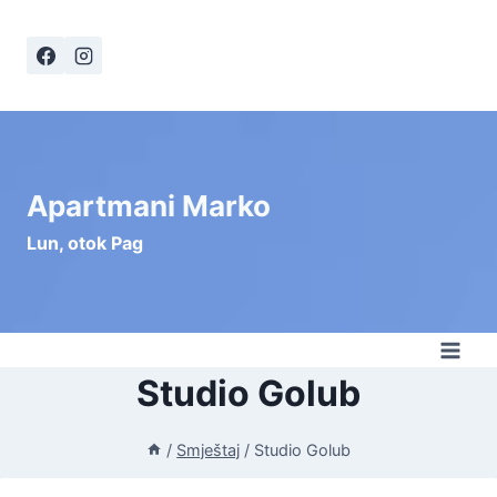
Skip
to
content
Apartmani Marko
Lun, otok Pag
Studio Golub
/
Smještaj
/
Studio Golub